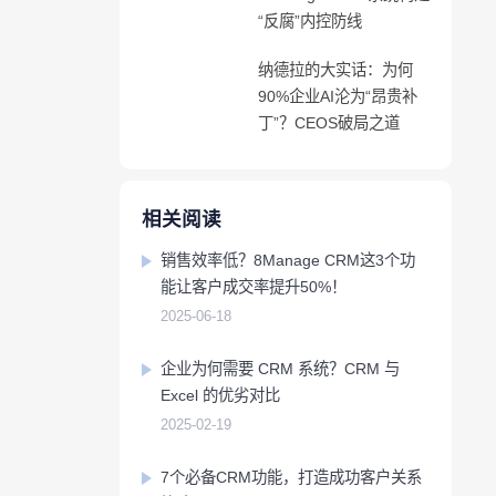
“反腐”内控防线
移动应用
移动应用
移动应用
移动应用
移动应用
移动应用
移动应用
移动应用
移动应用
移动应用
纳德拉的大实话：为何
90%企业AI沦为“昂贵补
丁”？CEOS破局之道
相关阅读
销售效率低？8Manage CRM这3个功
能让客户成交率提升50%！
2025-06-18
企业为何需要 CRM 系统？CRM 与
Excel 的优劣对比
2025-02-19
7个必备CRM功能，打造成功客户关系