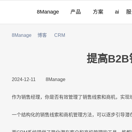
8Manage
产品
方案
ai
服
8Manage
博客
CRM
领域
领域
领域
灵活性
产品
优势
适用团队
客户列表
实现企业管理软
营销
SRM
SRM
SRM
需求分析
无代码定制
预建模块化与集
成功案例
8M
SRM
(电子采购)
产品
产品
应用
高度可定制
现代且成熟的应用
提高B2
适用行业
|
PPM
工时表
LLM
LLM
LLM
即时集成
以客户为中心的
产品
系统集成
零迁移
8Ma
现代化 IT 运营
工作流程
|
2024-12-11
8Manage
CRM
ITSM 服务
RPA & ML
RPA & ML
RPA & ML
高度定制化能力
项目管理
UAT 和上线
8Ma
|
HCM
无代码 OA
领域
流程再造
作为销售经理，你是否有效管理了销售线索和商机，实现
产品
|
EDMS
看板
灵活性
业务模式转型
账务
8Manan
一个结构化的销售线索和商机管理方法，可以逐步引导潜
LLM
高度可定制
现代 ERP
企业文化转型