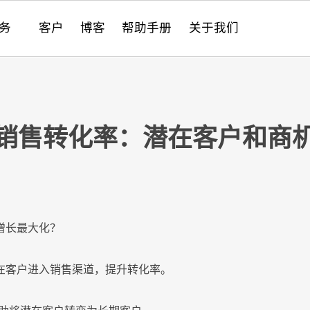
务
客户
博客
帮助手册
关于我们
件的现代化
成
anange
SRM
AI 驱动的企业管理
销售
PPM
PPM
PPM
项目管理
SDK
跨应用程序关联数据
8Manange
项目管理
高
采
CR
CR
CR
定
系
最
B销售转化率：潜在客户和商
服务
nange
工时表
IT 应用创新合规
服务
性能和安全
8Manange
HCM
供
培
nange
EDMS
IT
服务支持
8Manange
OA
HR
增长最大化？
ge
ERP (FAS)
运营
全
在客户进入销售渠道，提升转化率。