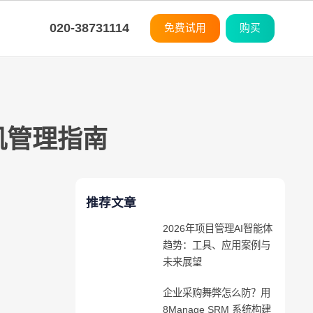
020-38731114
免费试用
购买
平台
平台
平台
平台
平台
平台
平台
平台
平台
平台
度灵活
购
M
M
M
制开发
统集成
小化学习曲线
8Manange
CRM
系统架构
系统架构
系统架构
系统架构
系统架构
系统架构
系统架构
系统架构
系统架构
系统架构
机管理指南
应链
训
8Manange
ITSM 服务
无代码
无代码
无代码
无代码
无代码
无代码
无代码
无代码
无代码
无代码
SaaS
SaaS
SaaS
SaaS
SaaS
SaaS
SaaS
SaaS
SaaS
SaaS
推荐文章
8Manange
看板
2026年项目管理AI智能体
UI/UX
UI/UX
UI/UX
UI/UX
UI/UX
UI/UX
UI/UX
UI/UX
UI/UX
UI/UX
趋势：工具、应用案例与
未来展望
外部系统集成
外部系统集成
外部系统集成
外部系统集成
外部系统集成
外部系统集成
外部系统集成
外部系统集成
外部系统集成
外部系统集成
企业
企业采购舞弊怎么防？用
安全性
安全性
安全性
安全性
安全性
安全性
安全性
安全性
安全性
安全性
8Manage SRM 系统构建