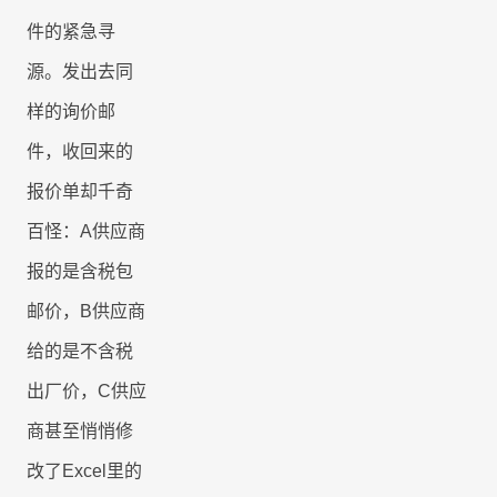
件的紧急寻
源。发出去同
样的询价邮
件，收回来的
报价单却千奇
百怪：
A
供应商
报的是含税包
邮价，
B
供应商
给的是不含税
出厂价，
C
供应
商甚至悄悄修
改了
Excel
里的