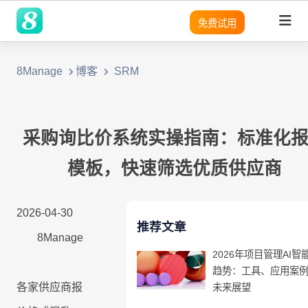
免费试用
8Manage
博客
SRM
领域
领域
领域
灵活性
产品
平台
平台
平台
平台
平台
平台
平台
平台
平台
平台
优势
SRM
SRM
SRM
8Manange
适用团队
客户列
成功案
无
需
营
预
实
SRM
SRM
(电子采购)
表
例
代
求
销
建
现
产品
产品
应用
高度可定制
现代且成熟的应用
系统架构
系统架构
系统架构
系统架构
系统架构
系统架构
系统架构
系统架构
系统架构
适用行业
码
分
模
企
采购询比价系统实操指南：标准化
PPM
PPM
PPM
定
析
块
业
PPM
|
工时表
LLM
LLM
LLM
即时集成
现代化 IT 运营
无代码
无代码
无代码
无代码
无代码
无代码
无代码
无代码
无代码
8Manange
模板，快速筛选优质供应商
制
化
管
工作流程
销
项目
与
理
CRM
|
ITSM 服务
RPA & ML
RPA & ML
RPA & ML
售
SaaS
SaaS
SaaS
SaaS
SaaS
SaaS
SaaS
SaaS
SaaS
管理
高度定制化能力
CRM
CRM
CRM
集
软
项
2026-04-30
SDK
成
件
HCM
|
无代码 OA
目
领域
UI/UX
UI/UX
UI/UX
UI/UX
UI/UX
UI/UX
UI/UX
UI/UX
UI/UX
流程再造
推荐文章
的
管
8Manage
采
8Manange
现
理
CRM
EDMS
产品
|
看板
2026年项目管理AI智
购
业务模式转型
外部系统集成
外部系统集
外部系统
外部系统
外部系统
外部系统
外部系统
外部系统
外部系统
代
系
跨
趋势：工具、应用案
成
集成
集成
集成
集成
集成
集成
集成
化
LLM
统
应
各家供应商报
未来展望
现代 ERP
企业文化转型
安全性
安全性
安全性
安全性
安全性
安全性
安全性
安全性
安全性
集
8Manange
用
定