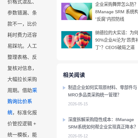
产
价格式混乱、
工时
成
企业采购舞弊怎么防
程
RPA & ML
制
品
技术现代化
移动应用
移动应用
移动应用
移动应用
移动应用
移动应用
移动应用
移动应用
移动应用
AI
表
8Manage SRM 系统
序
参数错漏、条
开
驱
“反腐”内控防线
关
发
款不一，比价
动
联
服
的
纳德拉的大实话：为
8Manange
数
耗时费力还容
务
HCM
企
90%企业AI沦为“昂贵
据
系
易踩坑。人工
业
丁”？CEOS破局之道
联系我们
联系我们
联系我们
联系我们
联系我们
统
管
整理表格、反
集
8Manange
理
供
最
ITSM
成
立即试用
立即试用
立即试用
立即试用
立即试用
复核对信息，
应
小
服务
相关阅读
链
大幅拉长采购
化
高
制造企业如何实现原材料、零部件与
学
周期。借助
采
性
度
MRO多品类采购统一管理？
习
8Manange
能
灵
项
购询比价系
EDMS
曲
2026-05-15
和
活
目
线
统
，标准化报
灵活性
安
管
深度拆解采购隐性成本：8Manage
全
理
8Manange
价管控逻辑
+
SRM系统如何帮企业实现真正降本？
高度可定制
OA
以
零
统一模板，能
2026-05-12