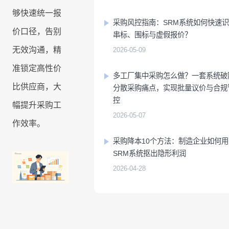
客
迁
即时集成
培
IT
够快速统一报
户
移
8Manange
训
采购风控指南：SRM系统如何快速
为
价口径，告别
看板
串标、围标与虚假报价？
中
HR
无效沟通，精
2026-05-09
心
UAT
的
准锁定高性价
8Manange
和
服
多工厂集中采购怎么做？一套系统破
联系我们
ERP
上
比供应商，大
账
务
分散采购痛点，实现批量议价与合规
(FAS)
线
务
控
幅提升采购工
立即试用
2026-05-07
作效率。
IT
服
应
运
采购降本10个方法：制造企业如何用
务
用
联系我们
营
SRM系统抠出隐形利润
支
创
2026-04-28
持
新
立即试用
合
全
规
企
业