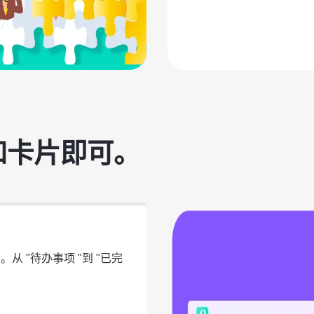
和卡片即可。
从 "待办事项 "到 "已完