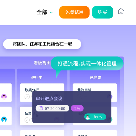
全部
免费试用
购买
平台
系统架构
无代码
售自动化
SaaS
UI/UX
外部系统集成
在客户管理看板
安全性