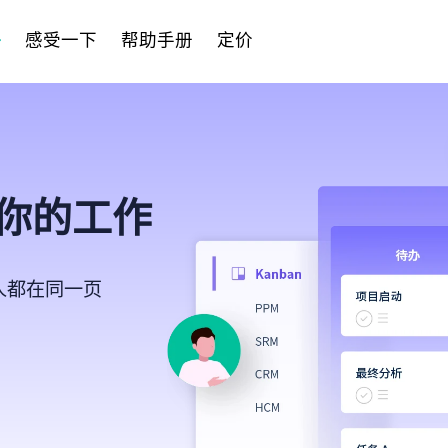
感受一下
帮助手册
定价
你的工作
板
外包招标看板
销
个人都在同一页
P）
客户服务看板
潜