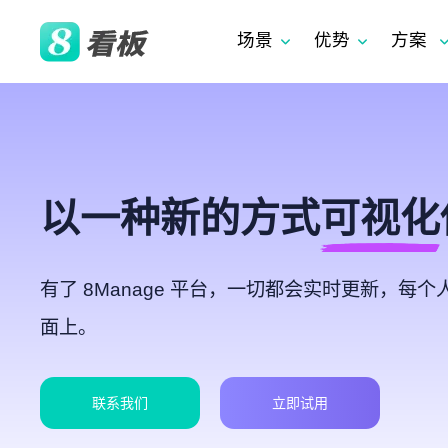
场景
优势
方案
以一种新的方式
可视化
ToB 市场产品营销
大型设备招标看
有了 8Manage 平台，一切都会实时更新，每
面上。
寻源到付款（S2P）
采购到付款（P2
联系我们
立即试用