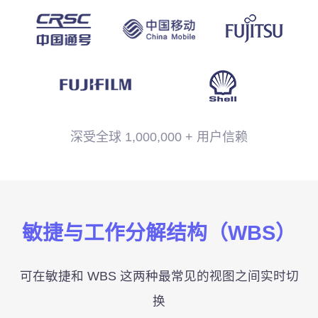
人
立即试用
力
资
源
管
理
深受全球 1,000,000 + 用户信赖
项
目
业
务
管
敏捷与工作分解结构（WBS）
理
可在敏捷和 WBS 这两种最常见的视图之间实时切
换