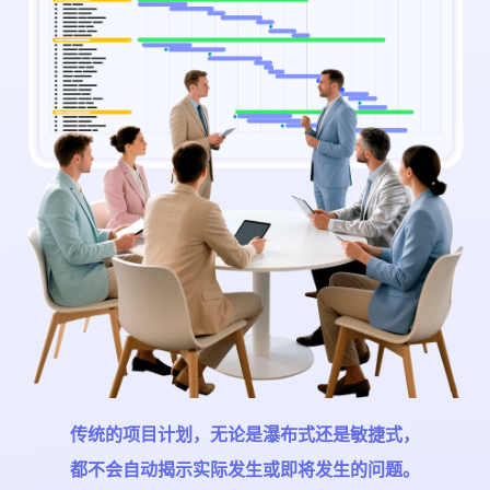
的
性
管
系
薄弱
资
项
移动应用
移动应用
移动应用
移动应用
移动应
移
的环
理
分
源
资
目
节？
用
用
析
管
源
管
理
充
理
业
足
为什
项
务
么人
性
们在
目
项
管
质
项
项目
绩
目
理
量
中觉
目
效
管
得撒
管
合
归
谎是
理
理
同
安全
因
财
管
的？
分
务
理
析
管
集
工
理
成
现代
时
技术
产
管
服
能否
品
传统的项目计划，无论是瀑布式还是敏捷式，
理
帮助
务
开
真
消除
联系我们
都不会自动揭示实际发生或即将发生的问题。
交
发
项目
实