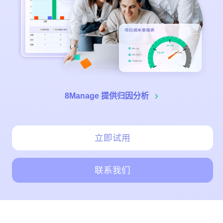
目
立即试用
论的
服
变
主要
务
陷阱
更
中
是什
管
么？
的
理
CRM
项目
报
CRM
成功
8Manage 提供归因分析
表
最重
中
要的
中
的
要素
心
项
有哪
立即试用
目
些？
管
理
联系我们
联系我们
联系我们
企
立即试用
业