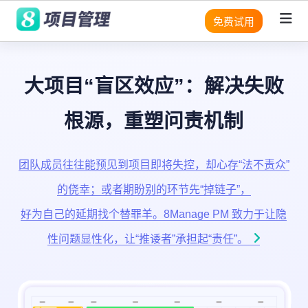
免费试用
大项目“盲区效应”：解决失败
PPM 路径图
平台
平台
平台
平台
平台
平台
优势
项目管理
业务管理
项目
项
需
方
通
客
执行
根源，重塑问责机制
目
求
法
用
数据科学
户
方法论管理
系统架构
系统架构
系统架构
系统架构
系统架
系
为何 8Manage 如
为何 8Manage 如此
中最
业务管理
数字化转型
资
管
论
项
项
重要
构
构
此出色？
出色？
源
理
管
的是
目
目
RPA 流程自动
透明化执行
无代码
无代码
无代码
无代码
无代码
无
团队成员往往能预见到项目即将失控，却心存“法不责众”
什
分
其他功能
产品开发
理
管
管
化
码
8Manage 为您提供基础设施
8Manage 为您提供基础设施和
么？
析
理
理
SaaS
SaaS
SaaS
SaaS
SaaS
Sa
机器学习(ML)
的侥幸；或者期盼别的环节先“掉链子”，
资源充足性管理
和运营的全面视图，涵盖过
运营的全面视图，涵盖过去、
采购
计
去、现在以及未来的可能趋
现在以及未来的可能趋势。
好为自己的延期找个替罪羊。8Manage PM 致力于让隐
划
透
UI/UX
UI/UX
UI/UX
UI/UX
UI/UX
UI
势。
财务管理
为什
项
查看报告
与
明
性问题显性化，让“推诿者”承担起“责任”。
软
么资
基
目
源管
查看报告
执
化
件/
于
真实性管理
外部系统集
外部系统集
外部系统
外部系统
外部系统
外
理是
IT
依
行
执
收
成
成
集成
集成
集成
统
项目
项
赖
行
管理
入
控制失败诱因
安全性
安全性
安全性
安全性
安全性
安
目
关
中最