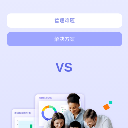
付
(IPD)
管理
性
费
项
中的
立即试用
管
脱节
用
目
管理难题
理
问
管
管
题？
多
理
理
项
解决方案
目
控
PMO
为什
制
基
风
么改
失
用
于
险
8Manage
VS
败
项
管
的项
诱
目
理
目能
因
取得
的
联系我们
巨大
制
收
造
益？
沟
立即试用
(ETO)
通
管
联系我们
理
项目
项
管理
方法