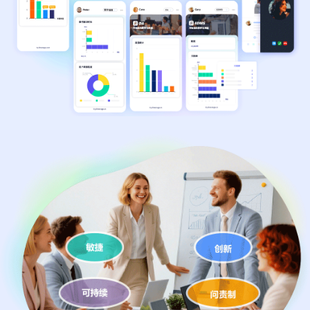
表
驱
关
RPA & ML
发
移动应用
移动应用
移动应用
移动应用
移动应用
移动应用
移动应用
移动应用
移动应用
动
技术现代化
联
服
的
数
务
企
8Manange
据
系
HCM
业
统
管
集
理
供
最
成
8Manange
联系我们
联系我们
联系我们
联系我们
联系我们
应
小
ITSM
链
化
服务
高
学
性
立即试用
立即试用
立即试用
立即试用
立即试用
度
习
能
灵
曲
项
和
8Manange
灵活性
活
线
目
EDMS
安
管
全
高度可定制
理
以
零
8Manange
客
即时集成
迁
OA
培
户
移
IT
训
为
中
8Manange
心
HR