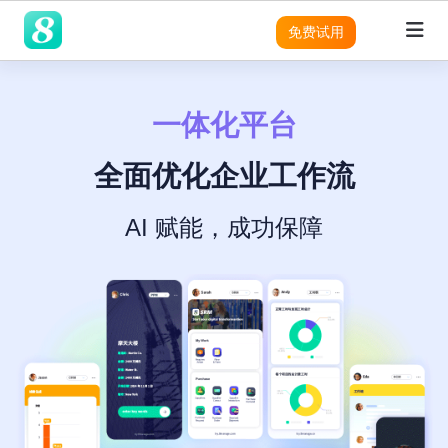
免费试用
一体化平台
领域
领域
领域
灵活性
产品
平台
平台
平台
平台
平台
平台
平台
平台
平台
平台
优势
SRM
SRM
SRM
8Manange
客户列
成功案
无
需
营
预
实
适用团队
SRM
表
例
代
求
销
建
现
SRM
(电子采购)
全面优化企业工作流
产品
产品
应用
高度可定制
系统架构
系统架构
系统架构
系统架构
系统架构
系统架构
系统架构
系统架构
系统架构
现代且成熟的应用
码
分
模
企
适用行业
定
析
块
业
PPM
PPM
PPM
PPM
|
工时表
LLM
LLM
LLM
8Manange
即时集成
制
化
管
AI 赋能，成功保障
无代码
无代码
无代码
无代码
无代码
无代码
无代码
无代码
无代码
销
现代化 IT 运营
工作流程
项目
与
理
售
管理
集
软
CRM
|
ITSM 服务
CRM
CRM
CRM
项
RPA & ML
RPA & ML
RPA & ML
SaaS
SaaS
SaaS
SaaS
SaaS
SaaS
SaaS
SaaS
SaaS
高度定制化能力
成
件
SDK
目
的
管
HCM
|
无代码 OA
采
领域
UI/UX
UI/UX
UI/UX
UI/UX
UI/UX
UI/UX
UI/UX
UI/UX
UI/UX
现
流程再造
8Manange
理
购
CRM
代
跨
系
EDMS
产品
|
看板
化
应
外部系统集成
外部系统集
外部系统
外部系统
外部系统
外部系统
外部系统
外部系统
外部系统
统
业务模式转型
用
成
集成
集成
集成
集成
集成
集成
集成
集
定
产
8Manange
LLM
现代 ERP
程
成
制
安全性
安全性
安全性
安全性
安全性
安全性
安全性
安全性
安全性
企业文化转型
品
工时
AI
序
开