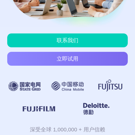
看板
UAT
的
和
服
上
联系我们
务
账
8Manange
线
ERP
务
(FAS)
立即试用
IT
联系我们
服
应
运
务
用
营
支
创
立即试用
持
新
联系我们
合
全
规
企
立即试用
业
联系我们
联系我们
立即试用
联系我们
立即试用
深受全球 1,000,000 + 用户信赖