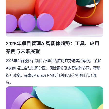
产
工时
成
程
RPA & ML
制
品
技术现代化
移动应用
移动应用
移动应用
移动应用
移动应用
移动应用
移动应用
移动应用
移动应用
AI
表
序
开
驱
关
发
动
联
服
的
8Manange
数
务
HCM
企
据
系
业
联系我们
联系我们
联系我们
联系我们
联系我们
统
2026年项目管理AI智能体趋势：工具、应用
管
集
8Manange
理
供
案例与未来展望
最
ITSM
成
立即试用
立即试用
立即试用
立即试用
立即试用
应
小
服务
2026年AI智能体在项目管理中的应用趋势与实战案例。了解
链
化
高
AI如何通过自动资源分配、风险预测及多智能体协同，帮助
学
性
度
习
提升效率。探索8Manage PM如何利用AI重塑项目管理流
8Manange
能
灵
项
EDMS
曲
程。
和
活
目
线
灵活性
安
管
全
理
8Manange
高度可定制
OA
以
零