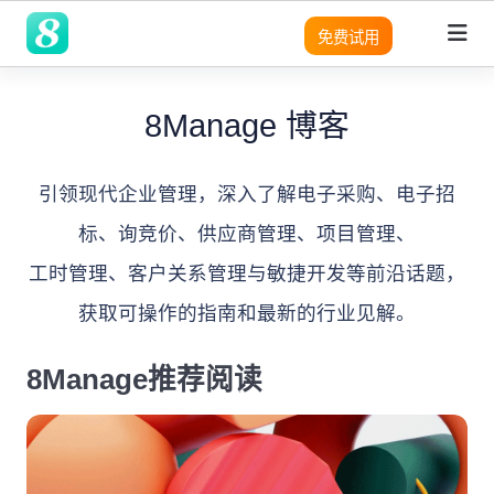
免费试用
8Manage 博客
领域
领域
领域
灵活性
产品
平台
平台
平台
平台
平台
平台
平台
平台
平台
平台
优势
SRM
SRM
SRM
8Manange
适用团队
客户列
成功案
无
需
营
预
实
SRM
SRM
(电子采购)
表
例
代
求
销
建
现
引领现代企业管理，深入了解电子采购、电子招
产品
产品
应用
高度可定制
现代且成熟的应用
系统架构
系统架构
系统架构
系统架构
系统架构
系统架构
系统架构
系统架构
系统架构
适用行业
码
分
模
企
标、询竞价、供应商管理、项目管理、
PPM
PPM
PPM
定
析
块
业
PPM
|
工时表
LLM
LLM
LLM
即时集成
现代化 IT 运营
无代码
无代码
无代码
无代码
无代码
无代码
无代码
无代码
无代码
8Manange
制
化
管
工作流程
工时管理、客户关系管理与敏捷开发等前沿话题，
销
项目
与
理
CRM
|
ITSM 服务
RPA & ML
RPA & ML
RPA & ML
售
SaaS
SaaS
SaaS
SaaS
SaaS
SaaS
SaaS
SaaS
SaaS
管理
高度定制化能力
获取可操作的指南和最新的行业见解。
CRM
CRM
CRM
集
软
项
SDK
成
件
HCM
|
无代码 OA
目
领域
UI/UX
UI/UX
UI/UX
UI/UX
UI/UX
UI/UX
UI/UX
UI/UX
UI/UX
流程再造
8Manage推荐阅读
的
管
采
8Manange
现
理
CRM
EDMS
产品
|
看板
购
业务模式转型
外部系统集成
外部系统集
外部系统
外部系统
外部系统
外部系统
外部系统
外部系统
外部系统
代
系
跨
成
集成
集成
集成
集成
集成
集成
集成
化
LLM
统
应
现代 ERP
企业文化转型
安全性
安全性
安全性
安全性
安全性
安全性
安全性
安全性
安全性
集
8Manange
用
定