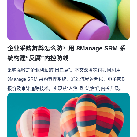
客
迁
即时集成
培
IT
户
移
8Manange
训
为
看板
中
HR
心
UAT
的
8Manange
和
服
联系我们
ERP
企业采购舞弊怎么防？用 8Manage SRM 系
上
账
务
(FAS)
线
统构建“反腐”内控防线
务
立即试用
采购腐败是企业利润的“出血点”。本文深度探讨如何利用
IT
8Manage SRM 采购管理系统，通过流程透明化、电子密封
服
应
运
务
报价及审计追踪技术，实现从“人治”到“法治”的内控升级。
用
联系我们
营
支
创
持
新
立即试用
合
全
规
企
业