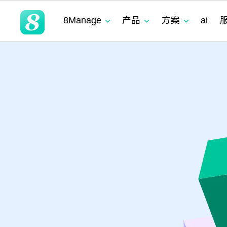
8Manage
产品
方案
ai
领域
领域
领域
灵活性
产品
优势
适用团队
客户列表
实现企业管理软
营销
SRM
SRM
SRM
需求分析
无代码定制
预建模块化与集
成功案例
8M
SRM
(电子采购)
产品
产品
应用
高度可定制
现代且成熟的应用
适用行业
|
PPM
工时表
LLM
LLM
LLM
即时集成
以客户为中心的
产品
系统集成
零迁移
8Ma
现代化 IT 运营
工作流程
|
CRM
ITSM 服务
RPA & ML
RPA & ML
RPA & ML
高度定制化能力
项目管理
UAT 和上线
8Ma
|
HCM
无代码 OA
领域
流程再造
产品
|
EDMS
看板
灵活性
业务模式转型
账务
8Manan
LLM
高度可定制
现代 ERP
企业文化转型