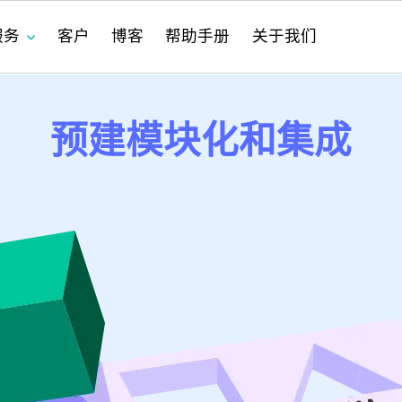
服务
客户
博客
帮助手册
关于我们
预建模块化和集成
件的现代化
成
anange
SRM
AI 驱动的企业管理
销售
PPM
PPM
PPM
项目管理
SDK
跨应用程序关联数据
8Manange
项目管理
高
采
CR
CR
CR
定
系
最
服务
nange
工时表
IT 应用创新合规
服务
性能和安全
8Manange
HCM
供
培
nange
EDMS
IT
服务支持
8Manange
OA
HR
ge
ERP (FAS)
运营
全