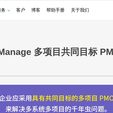
服务
客户
博客
帮助手册
关于我们
件的现代化
成
anange
SRM
AI 驱动的企业管理
销售
PPM
PPM
PPM
项目管理
SDK
跨应用程序关联数据
8Manange
项目管理
高
采
CR
CR
CR
定
系
最
Manage 多项目共同目标 P
服务
nange
工时表
IT 应用创新合规
服务
性能和安全
8Manange
HCM
供
培
nange
EDMS
IT
服务支持
8Manange
OA
HR
ge
ERP (FAS)
运营
全