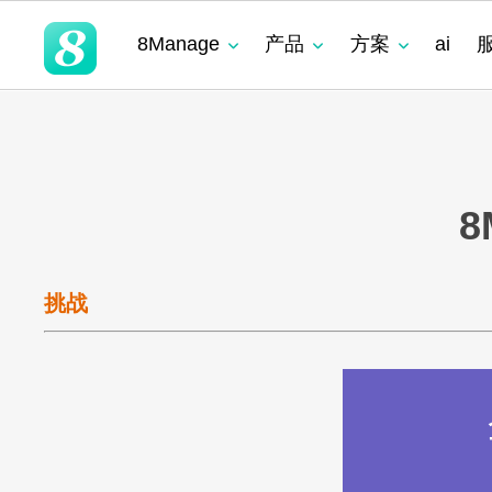
8Manage
产品
方案
ai
领域
领域
领域
灵活性
产品
优势
适用团队
客户列表
实现企业管理软
营销
SRM
SRM
SRM
需求分析
无代码定制
预建模块化与集
成功案例
8M
SRM
(电子采购)
产品
产品
应用
高度可定制
现代且成熟的应用
适用行业
8
|
PPM
工时表
LLM
LLM
LLM
即时集成
以客户为中心的
产品
系统集成
零迁移
8Ma
现代化 IT 运营
工作流程
|
CRM
ITSM 服务
挑战
RPA & ML
RPA & ML
RPA & ML
高度定制化能力
项目管理
UAT 和上线
8Ma
|
HCM
无代码 OA
领域
流程再造
产品
|
EDMS
看板
灵活性
业务模式转型
账务
8Manan
LLM
高度可定制
现代 ERP
企业文化转型