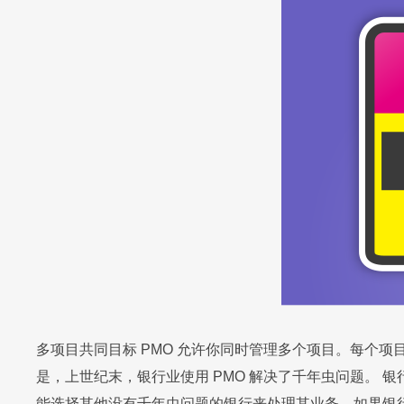
RPA & ML
即时集成
技术现代化
联系我们
联系我们
联系我们
联系我们
联系我们
联系我们
联系我们
联系我们
联系我们
联系我们
立即试用
立即试用
立即试用
立即试用
立即试用
立即试用
立即试用
立即试用
立即试用
立即试用
多项目共同目标 PMO 允许你同时管理多个项目。每个
是，上世纪末，银行业使用 PMO 解决了千年虫问题。
能选择其他没有千年虫问题的银行来处理其业务。如果银