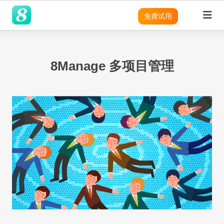
免费试用
8Manage 多项目管理
领域
领域
领域
灵活性
产品
平台
平台
平台
平台
平台
平台
平台
平台
平台
平台
优势
适用团队
SRM
SRM
SRM
8Manange
客户列
成功案
无
需
营
预
实
SRM
表
例
代
求
销
建
现
SRM
(电子采购)
产品
产品
应用
高度可定制
系统架构
系统架构
系统架构
系统架构
系统架构
系统架构
系统架构
系统架构
系统架构
现代且成熟的应用
码
分
模
企
适用行业
定
析
块
业
PPM
PPM
PPM
PPM
|
工时表
LLM
LLM
LLM
即时集成
无代码
无代码
无代码
无代码
无代码
无代码
无代码
无代码
无代码
制
化
管
现代化 IT 运营
8Manange
销
工作流程
与
理
项目
售
CRM
|
ITSM 服务
集
软
RPA & ML
RPA & ML
RPA & ML
管理
SaaS
SaaS
SaaS
SaaS
SaaS
SaaS
SaaS
SaaS
SaaS
高度定制化能力
项
CRM
CRM
CRM
成
件
SDK
目
的
HCM
|
无代码 OA
管
领域
UI/UX
UI/UX
UI/UX
UI/UX
UI/UX
UI/UX
UI/UX
UI/UX
UI/UX
流程再造
现
采
理
8Manange
代
购
CRM
跨
EDMS
产品
|
看板
系
化
外部系统集成
外部系统集
外部系统
外部系统
外部系统
外部系统
外部系统
外部系统
外部系统
业务模式转型
应
统
成
集成
集成
集成
集成
集成
集成
集成
用
集
LLM
现代 ERP
定
安全性
安全性
安全性
安全性
安全性
安全性
安全性
安全性
安全性
程
产
企业文化转型
8Manange
成
制
AI
序