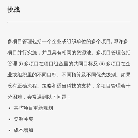
品
工时
开
RPA & ML
驱
关
表
移动应用
移动应用
移动应用
移动应用
移动应用
移动应用
移动应用
移动应用
移动应用
挑战
技术现代化
发
动
联
的
数
服
企
据
务
8Manange
业
系
HCM
管
统
多项目管理包括一个企业或组织单位的多个项目, 即许多
理
集
最
联系我们
联系我们
联系我们
联系我们
联系我们
成
供
项目并行实施，并且具有相同的资源池。多项目管理包括
小
8Manange
应
化
ITSM
管理 (i) 多项目在项目组合里的共同目标及 (ii) 多项目在企
链
高
立即试用
立即试用
立即试用
立即试用
立即试用
学
服务
度
习
性
业或组织里的不同目标、不同预算及不同优先级别。如果
灵
曲
能
没有正确流程、策略和适当科技的支持，多项目管理会十
活
线
和
灵活性
项
8Manange
安
目
EDMS
分困难，会常遇到以下问题：
全
管
高度可定制
理
某些项目重新规划
以
零
客
即时集成
迁
8Manange
资源冲突
户
移
培
OA
为
训
IT
成本增加
中