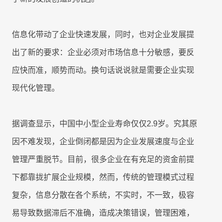
产
工时
成
程
RPA & ML
制
品
技术现代化
移动应用
移动应用
移动应用
移动应用
移动应用
移动应用
移动应用
移动应用
移动应用
AI
表
序
开
驱
关
发
信息化带动了企业快速发展，同时，也对企业发展提
动
联
服
出了新的要求：企业必须对市场信息十分敏感，要反
的
8Manange
数
务
HCM
企
据
应快而准，顺势而动。换句话说说就是需要企业实现
系
业
联系我们
联系我们
联系我们
联系我们
联系我们
统
现代化管理。
管
集
8Manange
理
供
最
ITSM
成
立即试用
立即试用
立即试用
立即试用
立即试用
应
小
服务
据调查显示，中国中小型企业寿命仅仅2.9岁。究其原
链
化
高
学
因不难发现，企业倒闭都是因为企业发展速度与企业
性
度
习
8Manange
能
管理严重脱节。目前，很多企业在有充足的资金前提
灵
项
EDMS
曲
和
活
目
线
下都靠拢扩展企业规模，然而，传统的管理模式过程
灵活性
安
管
全
复杂，信息分散在各个系统，不实时，不一致，极容
理
8Manange
高度可定制
OA
以
易导致数据滞后不准确，造成决策错误，管理困难，
零