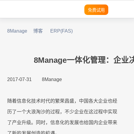
免费试用
8Manage
博客
ERP(FAS)
领域
领域
领域
灵活性
产品
平台
平台
平台
平台
平台
平台
平台
平台
平台
平台
优势
SRM
SRM
SRM
8Manange
适用团队
客户列
成功案
无
需
营
预
实
SRM
SRM
(电子采购)
表
例
代
求
销
建
现
产品
产品
应用
高度可定制
现代且成熟的应用
系统架构
系统架构
系统架构
系统架构
系统架构
系统架构
系统架构
系统架构
系统架构
适用行业
码
分
模
企
8Manage一体化管理：企
PPM
PPM
PPM
定
析
块
业
PPM
|
工时表
LLM
LLM
LLM
即时集成
现代化 IT 运营
无代码
无代码
无代码
无代码
无代码
无代码
无代码
无代码
无代码
8Manange
制
化
管
工作流程
销
项目
2017-07-31
8Manage
与
理
CRM
|
ITSM 服务
RPA & ML
RPA & ML
RPA & ML
售
SaaS
SaaS
SaaS
SaaS
SaaS
SaaS
SaaS
SaaS
SaaS
管理
高度定制化能力
CRM
CRM
CRM
集
软
项
SDK
成
件
HCM
|
无代码 OA
目
领域
UI/UX
UI/UX
UI/UX
UI/UX
UI/UX
UI/UX
UI/UX
UI/UX
UI/UX
流程再造
随着信息化技术时代的繁荣昌盛，中国各大企业也经
的
管
采
8Manange
现
理
CRM
EDMS
产品
|
看板
购
历了一个大浪淘沙的过程，不少企业在这过程中实现
业务模式转型
外部系统集成
外部系统集
外部系统
外部系统
外部系统
外部系统
外部系统
外部系统
外部系统
代
系
跨
成
集成
集成
集成
集成
集成
集成
集成
了产业升级。同时，信息化的发展也给国内企业带来
化
LLM
统
应
现代 ERP
企业文化转型
安全性
安全性
安全性
安全性
安全性
安全性
安全性
安全性
安全性
集
8Manange
用
定
了新的发展创造的机遇。