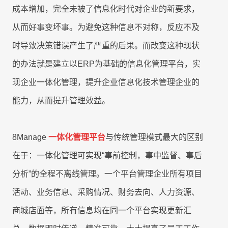
客
迁
即时集成
成本增加，完全未被了信息化时代对企业的新要求，
培
IT
户
移
8Manange
训
为
从而好事变坏事。为避免这种信息不对称，反应不及
看板
中
时导致决策错误产生了严重的后果。而改变这种现状
HR
心
UAT
的
的办法就是建立以ERP为基础的信息化管理平台，实
8Manange
和
服
联系我们
ERP
现企业一体化管理，提升企业信息化技术管理企业的
上
账
务
(FAS)
线
务
能力，从而提升管理效益。
立即试用
IT
服
应
8Manage
一体化管理平台
与传统管理模式最大的区别
运
务
用
联系我们
营
在于：一体化管理可实现“事前控制，事中监督、事后
支
创
持
新
分析”的全程不离线管理。一个平台管理企业所有项目
立即试用
合
全
活动、业务信息、采购情况、财务去向、人力资源、
规
企
商城店面等，所有信息均在同一个平台实现更新汇
业