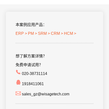
客
迁
即时集成
培
IT
户
移
8Manange
训
为
看板
中
HR
心
本案例应用产品：
UAT
的
8Manange
ERP >
PM >
SRM >
CRM >
HCM >
和
服
联系我们
ERP
上
账
务
(FAS)
线
务
立即试用
想了解方案详情？
IT
服
免费申请试用？
应
运
务
用
联系我们
营
020-38731114
支
创
持
新
1918411061
立即试用
合
全
sales_gz@wisagetech.com
规
企
业