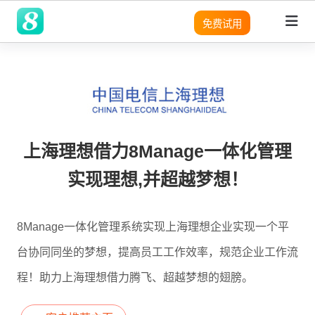
免费试用
领域
领域
领域
灵活性
产品
平台
平台
平台
平台
平台
平台
平台
平台
平台
平台
优势
SRM
SRM
SRM
8Manange
适用团队
客户列
成功案
无
需
营
预
实
SRM
SRM
(电子采购)
表
例
代
求
销
建
现
产品
产品
应用
高度可定制
现代且成熟的应用
系统架构
系统架构
系统架构
系统架构
系统架构
系统架构
系统架构
系统架构
系统架构
适用行业
码
分
模
企
上海理想借力8Manage一体化管理
PPM
PPM
PPM
定
析
块
业
PPM
|
工时表
LLM
LLM
LLM
即时集成
现代化 IT 运营
无代码
无代码
无代码
无代码
无代码
无代码
无代码
无代码
无代码
8Manange
制
化
管
工作流程
销
实现理想,并超越梦想！
项目
与
理
CRM
|
ITSM 服务
RPA & ML
RPA & ML
RPA & ML
售
SaaS
SaaS
SaaS
SaaS
SaaS
SaaS
SaaS
SaaS
SaaS
管理
高度定制化能力
CRM
CRM
CRM
集
软
项
SDK
成
件
HCM
|
无代码 OA
目
领域
8Manage一体化管理系统实现上海理想企业实现一个平
UI/UX
UI/UX
UI/UX
UI/UX
UI/UX
UI/UX
UI/UX
UI/UX
UI/UX
流程再造
的
管
采
8Manange
台协同同坐的梦想，提高员工工作效率，规范企业工作流
现
理
CRM
EDMS
产品
|
看板
购
业务模式转型
外部系统集成
外部系统集
外部系统
外部系统
外部系统
外部系统
外部系统
外部系统
外部系统
代
系
跨
程！助力上海理想借力腾飞、超越梦想的翅膀。
成
集成
集成
集成
集成
集成
集成
集成
化
LLM
统
应
现代 ERP
企业文化转型
安全性
安全性
安全性
安全性
安全性
安全性
安全性
安全性
安全性
集
8Manange
用
定