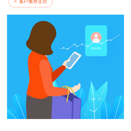
产
< 客户推荐主页
工时
成
程
RPA & ML
制
品
技术现代化
移动应用
移动应用
移动应用
移动应用
移动应用
移动应用
移动应用
移动应用
移动应用
AI
表
序
开
驱
关
发
动
联
服
的
8Manange
数
务
HCM
企
据
系
业
联系我们
联系我们
联系我们
联系我们
联系我们
统
管
集
8Manange
理
供
最
ITSM
成
立即试用
立即试用
立即试用
立即试用
立即试用
应
小
服务
链
化
高
学
性
度
习
8Manange
能
灵
项
EDMS
曲
和
活
目
线
灵活性
安
管
全
理
8Manange
高度可定制
OA
以
零