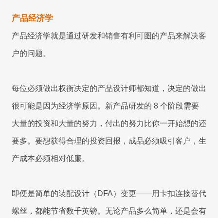
心
8Manange
的
产品经济学
HR
看板
UAT
服
和
联系我们
产品经济学就是通过研发和销售有利可图的产品来解决客
务
上
线
户的问题。
账
8Manange
立即试用
ERP
务
IT
(FAS)
应
服
每位必须做出权衡决定的产品设计师都知道，决定的做出
用
务
创
运
很可能是因为经济学原因。新产品研发的 8 个阶段需要
支
新
营
持
合
大量的投资和大量的努力，付出的努力比你一开始想的还
规
联系我们
要多。要想获得合理的投资回报，成品必须吸引客户，生
全
产成本必须相对低廉。
企
立即试用
业
联系我们
联系我们
即便是简单的装配设计（DFA）变更——用卡扣连接替代
立即试用
螺丝，都能节省数千英镑。无论产品多么简单，还是会有