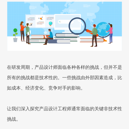
品
工时
开
RPA & ML
驱
关
表
移动应用
移动应用
移动应用
移动应用
移动应用
移动应用
移动应用
移动应用
移动应用
技术现代化
发
动
联
的
数
服
企
据
务
8Manange
业
系
HCM
管
统
理
集
最
联系我们
联系我们
联系我们
联系我们
联系我们
成
供
小
8Manange
应
化
ITSM
链
高
立即试用
立即试用
立即试用
立即试用
立即试用
学
服务
在研发周期，产品设计师面临各种各样的挑战，但并不是
度
习
性
灵
曲
能
所有的挑战都是技术性的。一些挑战由外部因素造成，比
活
线
和
灵活性
项
8Manange
安
如成本、经济变化、竞争对手的影响。
目
EDMS
全
管
高度可定制
理
以
零
客
让我们深入探究产品设计工程师通常面临的关键非技术性
即时集成
迁
8Manange
户
移
培
OA
挑战。
为
训
IT
中