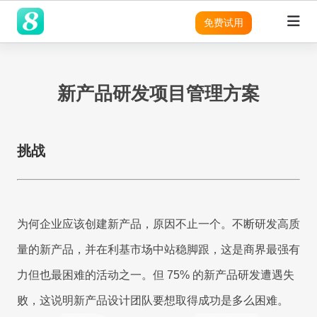
免费试用
新产品研发项目管理方案
领域
领域
领域
灵活性
产品
平台
平台
平台
平台
平台
平台
平台
平台
平台
平台
优势
适用团队
SRM
SRM
SRM
8Manange
客户列
成功案
无
需
营
预
实
SRM
表
例
代
求
销
建
现
SRM
(电子采购)
产品
产品
应用
高度可定制
系统架构
系统架构
系统架构
系统架构
系统架构
系统架构
系统架构
系统架构
系统架构
现代且成熟的应用
码
分
模
企
适用行业
定
析
块
业
挑战
PPM
PPM
PPM
PPM
|
工时表
LLM
LLM
LLM
即时集成
无代码
无代码
无代码
无代码
无代码
无代码
无代码
无代码
无代码
制
化
管
现代化 IT 运营
8Manange
销
工作流程
与
理
项目
售
CRM
|
ITSM 服务
集
软
RPA & ML
RPA & ML
RPA & ML
管理
SaaS
SaaS
SaaS
SaaS
SaaS
SaaS
SaaS
SaaS
SaaS
高度定制化能力
项
CRM
CRM
CRM
成
件
SDK
目
的
HCM
|
无代码 OA
为何企业应该创建新产品，原因不止一个。不断研发高质
管
领域
UI/UX
UI/UX
UI/UX
UI/UX
UI/UX
UI/UX
UI/UX
UI/UX
UI/UX
流程再造
现
采
理
8Manange
量的新产品，并在利基市场中站稳脚跟，这是商界最强有
代
购
CRM
跨
EDMS
产品
|
看板
系
化
外部系统集成
外部系统集
外部系统
外部系统
外部系统
外部系统
外部系统
外部系统
外部系统
业务模式转型
应
力但也最困难的活动之一。但 75% 的新产品研发遭遇失
统
成
集成
集成
集成
集成
集成
集成
集成
用
集
LLM
现代 ERP
定
败，这说明新产品设计团队要想取得成功是多么困难。
安全性
安全性
安全性
安全性
安全性
安全性
安全性
安全性
安全性
程
产
企业文化转型
8Manange
成
制
AI
序