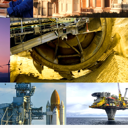
素有哪些？
理
沟通管理
企业人力资源管理
变
项