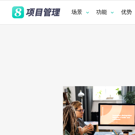
场景
功能
优势
PPM 路径图
优势
项目管理
业务管理
项目执行中最重要的
项目资源分析
数据科学
方法论管理
为何 8Manage 如此出色？
为何 8Manage 如此出色？
业务管理
数字化转型
RPA 流程自动化
透明化执行
8Manage 为您提供基础设施和运营的全面
8Manage 为您提供基础设施和运营的全面
通用项目管理
方法论管理
需求管理
客户项目管理
其他功能
产品开发
现代技术能否帮助消
视图，涵盖过去、现在以及未来的可能趋
视图，涵盖过去、现在以及未来的可能趋
的脱节问题？
机器学习(ML)
资源充足性管理
势。
势。
采购
查看报告
查看报告
财务管理
真实性管理
集成产品开发 (I
财务管理
质量管理
服务交付项目管
控制失败诱因