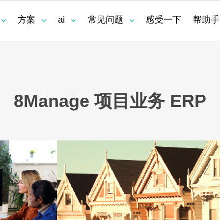
方案
ai
常见问题
感受一下
帮助手
是什么？
为什么资源管理是项目管理中最薄
为什
项目依赖关系分析
软件/ IT 项目管理
项
弱的环节？
全的
8Manage 项目业务 ERP
透明化执行
业
资
计划与执行
基于收入的项目管理
资
项
除项目管理中
为什么改用 8Manage 的项目能取
得巨大收益？
基于项目的制造 (ETO)
项目
么？
PD)
多项目 PMO
真实性管理
控
理
工时管理
费
项目