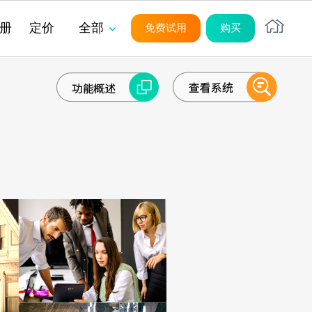
册
定价
全部
免费试用
购买
平台
平台
平台
平台
平台
平台
么人们在项目中觉得撒谎是安
目绩效归因分析
？
系统架构
系统架构
系统架构
系统架构
系统架构
系统架构
无代码
无代码
无代码
无代码
无代码
无代码
务项目管理
源充足性管理
源管理
目合同管理
SaaS
SaaS
SaaS
SaaS
SaaS
SaaS
UI/UX
UI/UX
UI/UX
UI/UX
UI/UX
UI/UX
管理方法论的主要陷阱是什
外部系统集成
外部系统集成
外部系统集成
外部系统集成
外部系统集成
外部系统集成
制失败诱因
用管理
服务中的 CRM
安全性
安全性
安全性
安全性
安全性
安全性