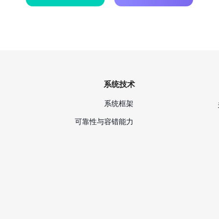
系统技术
系统框架
可靠性与容错能力
安全性
|
本地部署
SaaS
UI/UX
无代码定制