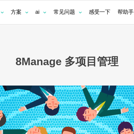
方案
ai
常见问题
感受一下
帮助手
是什么？
为什么资源管理是项目管理中最薄
为什
项目依赖关系分析
软件/ IT 项目管理
项
弱的环节？
全的
8Manage 多项目管理
透明化执行
业
资
计划与执行
基于收入的项目管理
资
项
除项目管理中
为什么改用 8Manage 的项目能取
得巨大收益？
基于项目的制造 (ETO)
项目
么？
PD)
多项目 PMO
真实性管理
控
理
工时管理
费
项目