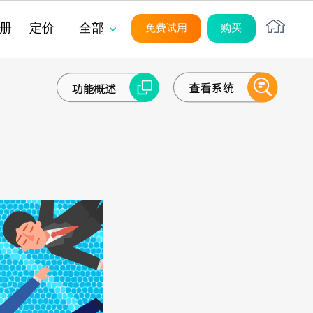
册
定价
全部
免费试用
购买
平台
平台
平台
平台
平台
平台
么人们在项目中觉得撒谎是安
目绩效归因分析
？
系统架构
系统架构
系统架构
系统架构
系统架构
系统架构
无代码
无代码
无代码
无代码
无代码
无代码
务项目管理
源充足性管理
源管理
目合同管理
SaaS
SaaS
SaaS
SaaS
SaaS
SaaS
UI/UX
UI/UX
UI/UX
UI/UX
UI/UX
UI/UX
管理方法论的主要陷阱是什
外部系统集成
外部系统集成
外部系统集成
外部系统集成
外部系统集成
外部系统集成
制失败诱因
用管理
服务中的 CRM
安全性
安全性
安全性
安全性
安全性
安全性