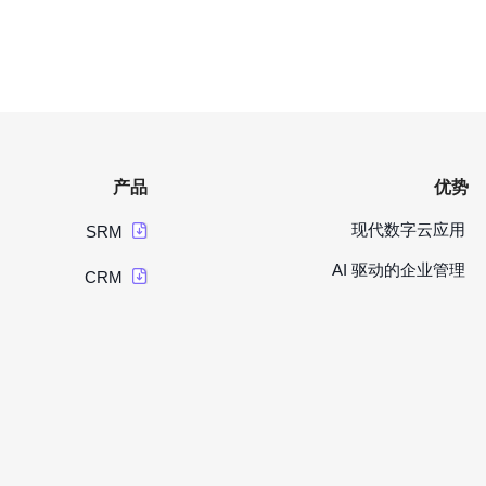
产品
优势
现代数字云应用
SRM
AI 驱动的企业管理
CRM
高度可定制性
项目管理
即时集成
工时表
应用服务
看板
RPA 和 ML服务
服务管理
LLM 服务