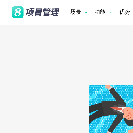
场景
功能
优势
PPM 路径图
优势
项目管理
业务管理
项目执行中最重要的
项目资源分析
数据科学
方法论管理
为何 8Manage 如此出色？
为何 8Manage 如此出色？
业务管理
数字化转型
RPA 流程自动化
透明化执行
8Manage 为您提供基础设施和运营的全面
8Manage 为您提供基础设施和运营的全面
通用项目管理
方法论管理
需求管理
客户项目管理
其他功能
产品开发
现代技术能否帮助消
视图，涵盖过去、现在以及未来的可能趋
视图，涵盖过去、现在以及未来的可能趋
的脱节问题？
机器学习(ML)
资源充足性管理
势。
势。
采购
查看报告
查看报告
财务管理
真实性管理
集成产品开发 (I
财务管理
质量管理
服务交付项目管
控制失败诱因