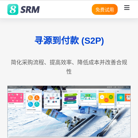
免费试用
寻源到付款 (S2P)
SRM 路径图
平台
平台
平台
平台
平台
平台
优势
场景
优势
供应商相关
适用团队
供
最
降
常
供
供
应
终
低
见
应
应
数据科学
降低成本
供应商管理
降低成本
系统架构
系统架构
系统架构
系统架
系统架
系统架
需求与申请
适用行业
商
用
成
问
商
商
简化采购流程、提高效率、降低成本并改善合规
构
构
构
数
户
本
题
评
管
RPA 流程自动
效率与透明度
P2P 直通式采购
效率与透明度
无代码
无代码
无代码
无代
无代
无代
性
采购寻源
工作流程
据
员
分
理
化
码
码
码
库
工
SaaS
SaaS
SaaS
SaaS
SaaS
SaaS
机器学习(ML)
检测及控制风险
S2P 端到端采购管理
检测及控制风险
采购执行
效
代
P2P
率
价
需
UI/UX
UI/UX
UI/UX
UI/UX
UI/UX
UI/UX
采购绩效追踪
采购商城
采购绩效追踪
交付与物流
直
供
采
与
高
求
通
应
购
透
昂
分
反腐败
电子竞价
反腐败
外部系统集
外部系统集
外部系统集
外部系
外部系
外部系
式
产品与库存
商
明
的
析
成
成
成
统集成
统集成
统集成
采
门
度
采
项目采购
安全性
安全性
安全性
安全
安全
安全
购
户
购
发票与付款
IT