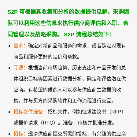
性
性
性
错
价
外包管理
移动应用
移动应用
移动应用
移动应
移动应
移动应
S2P 可根据其收集和分析的数据提供见解。采购团
误
检
格
用
用
用
S2P
供
测
分
队可以利用这些信息来执行供应商评估和入职、合
财
端
应
及
析
务
同管理以及战略采购。 S2P 流程总结如下：
到
商
控
暗
端
绩
制
采
需求：
确定对新商品和服务的需求，或者确定对现有
采
效
风
购
绩
法
商品和服务更好的定价和条款。
购
险
效
务
管
寻源：
根据当前市场趋势、历史支出和产品开发的总
分
理
析
体组织目标等因素进行数据分析，确定和评估潜在供
采
联系我们
联系我们
应商。有希望的候选人可以参与供应商主数据的收
购
采
绩
联系我们
支
集，并与买方的采购软件和工作流程进行交互。
购
效
立即试用
立即试用
出
商
招标文件准备：
招标文件，例如征求建议书（RFP）
追
分
立即试用
城
踪
析
或报价请求（RFQ）。准备，审核并批准分发。
招标：
邀请供应商提交所需的投标，有兴趣的供应商