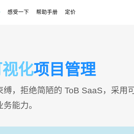
感受一下
帮助手册
定价
可视化
项目管理
板
外包招标看板
销
缚，拒绝简陋的 ToB SaaS，采
业务能力。
P）
客户服务看板
潜