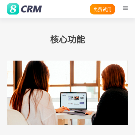
免费试用
核心功能
CRM 路径图
平台
PLATFORM
客户项
背靠背
数据科学
Architecture
系统架构
目管理
销售和
采购
RPA 流程自动化
No code
无代码
机器学习(ML)
SaaS
SaaS
企业客
销售自
UI/UX
UI/UX
户销售
动化
Integrations
外部系统集成
项目合
项目服
Security
安全性
同管理
务中的