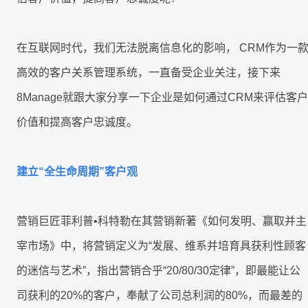
产
工时
成
程
RPA & ML
制
品
技术现代化
移动应用
移动应用
移动应用
移动应用
移动应用
移动应用
移动应用
移动应用
移动应用
AI
表
序
开
驱
关
发
在互联网时代，我们无法脱离信息化的影响， CRM作为一
动
联
服
高效的客户关系管理系统，一直备受企业关注，接下来
的
8Manange
数
务
HCM
企
据
8Manage就跟大家分享一下企业是如何通过CRM来评估客户
系
业
联系我们
联系我们
联系我们
联系我们
联系我们
统
价值和提高客户忠诚度。
管
集
8Manange
理
供
最
ITSM
成
立即试用
立即试用
立即试用
立即试用
立即试用
应
小
服务
建立“全生命周期”客户观
链
化
高
学
性
度
习
8Manange
能
营销巨匠菲利普•科特勒在其营销新著《如何发明、赢取并主
灵
项
EDMS
曲
和
活
目
线
宰市场》中，将营销定义为“发展、维系并培育具获利性顾客
灵活性
安
管
全
的迷信与艺术”，指出营销合乎“20/80/30定律”，即最能让公
理
8Manange
高度可定制
OA
以
司获利的20%的客户，奉献了公司总利润的80%，而最差的
零