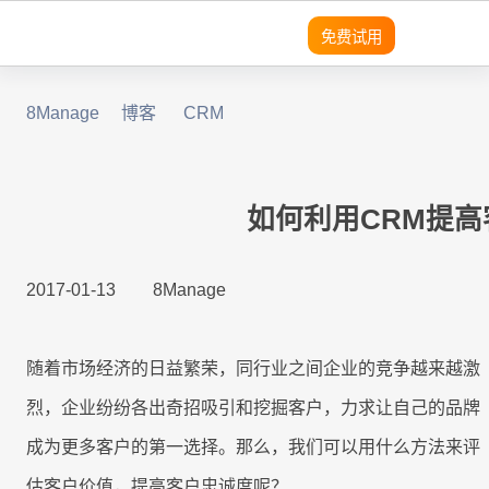
免费试用
8Manage
博客
CRM
领域
领域
领域
灵活性
产品
平台
平台
平台
平台
平台
平台
平台
平台
平台
平台
优势
SRM
SRM
SRM
8Manange
适用团队
客户列
成功案
无
需
营
预
实
SRM
SRM
(电子采购)
表
例
代
求
销
建
现
产品
产品
应用
高度可定制
现代且成熟的应用
系统架构
系统架构
系统架构
系统架构
系统架构
系统架构
系统架构
系统架构
系统架构
适用行业
码
分
模
企
如何利用CRM提
PPM
PPM
PPM
定
析
块
业
PPM
|
工时表
LLM
LLM
LLM
即时集成
现代化 IT 运营
无代码
无代码
无代码
无代码
无代码
无代码
无代码
无代码
无代码
8Manange
制
化
管
工作流程
销
项目
2017-01-13
8Manage
与
理
CRM
|
ITSM 服务
RPA & ML
RPA & ML
RPA & ML
售
SaaS
SaaS
SaaS
SaaS
SaaS
SaaS
SaaS
SaaS
SaaS
管理
高度定制化能力
CRM
CRM
CRM
集
软
项
SDK
成
件
HCM
|
无代码 OA
目
领域
UI/UX
UI/UX
UI/UX
UI/UX
UI/UX
UI/UX
UI/UX
UI/UX
UI/UX
流程再造
随着市场经济的日益繁荣，同行业之间企业的竞争越来越激
的
管
采
8Manange
现
理
CRM
EDMS
产品
|
看板
购
烈，企业纷纷各出奇招吸引和挖掘客户，力求让自己的品牌
业务模式转型
外部系统集成
外部系统集
外部系统
外部系统
外部系统
外部系统
外部系统
外部系统
外部系统
代
系
跨
成
集成
集成
集成
集成
集成
集成
集成
成为更多客户的第一选择。那么，我们可以用什么方法来评
化
LLM
统
应
现代 ERP
企业文化转型
安全性
安全性
安全性
安全性
安全性
安全性
安全性
安全性
安全性
集
8Manange
用
定
估客户价值，提高客户忠诚度呢？