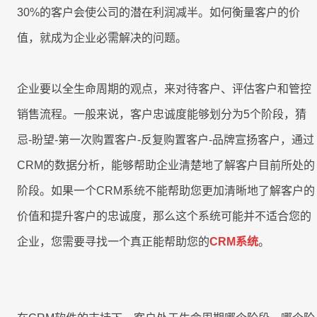
客
迁
即时集成
30%的客户会使公司的潜在利润减半。如何衡量客户的价
培
IT
户
移
8Manange
训
为
值，就成为企业必需解决的问题。
看板
中
HR
心
UAT
的
企业要以全生命周期的观点，来对待客户、评估客户和管控
8Manange
和
服
联系我们
ERP
销售流程。一般来说，客户忠诚度能够划分为5个阶段，猜
上
账
务
(FAS)
线
务
忌-盼望-第一次购置客户-反复购置客户-品牌宣扬客户，通过
立即试用
CRM的数据分析，能够帮助企业清楚地了解客户目前所处的
IT
服
应
阶段。如果一个CRM系统不能帮助您更加清晰地了解客户的
运
务
用
联系我们
营
价值和提升客户的忠诚度，那么这个系统可能并不适合您的
支
创
持
新
企业，您需要寻找一个真正能帮助您的
CRM系统
。
立即试用
合
全
规
企
业