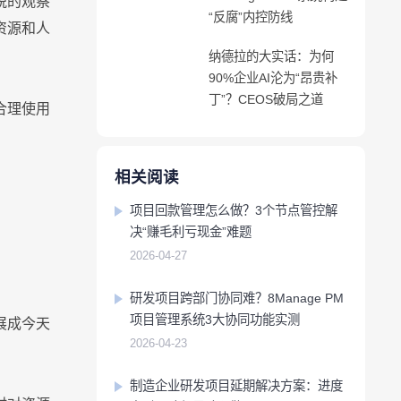
锐的观察
“反腐”内控防线
移动应用
移动应用
移动应用
移动应用
移动应用
移动应用
移动应用
移动应用
移动应用
移动应用
资源和人
纳德拉的大实话：为何
90%企业AI沦为“昂贵补
丁”？CEOS破局之道
合理使用
相关阅读
项目回款管理怎么做？3个节点管控解
决“赚毛利亏现金”难题
2026-04-27
研发项目跨部门协同难？8Manage PM
项目管理系统3大协同功能实测
展成今天
2026-04-23
制造企业研发项目延期解决方案：进度