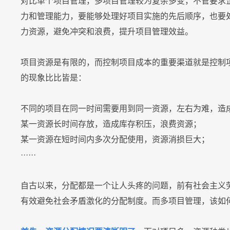
对比单个项目管理，多项目管理较为复杂多变，不管要求
RPA & ML
即时集成
技术现代化
力和管理能力，要能够处理好项目实施的先后顺序，也要
力资源，避免冲突和浪费，提升项目管理效益。
项目资源是有限的，而控制项目成本的重要渠道就是控制
的现象比比皆是：
联系我们
联系我们
联系我们
联系我们
联系我们
联系我们
联系我们
联系我们
联系我们
联系我们
立即试用
立即试用
立即试用
立即试用
立即试用
立即试用
立即试用
立即试用
立即试用
立即试用
不同的项目在同一时间需要用到同一资源，左右为难，造
某一资源长时间存放，造成库存积压，浪费资源；
某一资源在短时间内多次分配使用，资源消损巨大；
······
自古以来，分配都是一个让人头疼的问题，前有社会主义
有效避免社会矛盾激化的分配制度。而多项目管理，该如