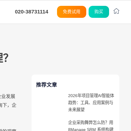
020-38731114
免费试用
购买
平台
平台
平台
平台
平台
平台
平台
平台
平台
平台
度灵活
购
M
M
M
制开发
统集成
小化学习曲线
8Manange
CRM
系统架构
系统架构
系统架构
系统架构
系统架构
系统架构
系统架构
系统架构
系统架构
系统架构
理？
应链
训
8Manange
ITSM 服务
无代码
无代码
无代码
无代码
无代码
无代码
无代码
无代码
无代码
无代码
SaaS
SaaS
SaaS
SaaS
SaaS
SaaS
SaaS
SaaS
SaaS
SaaS
推荐文章
8Manange
看板
2026年项目管理AI智能体
UI/UX
UI/UX
UI/UX
UI/UX
UI/UX
UI/UX
UI/UX
UI/UX
UI/UX
UI/UX
企业发展
趋势：工具、应用案例与
陶下，企
未来展望
外部系统集成
外部系统集成
外部系统集成
外部系统集成
外部系统集成
外部系统集成
外部系统集成
外部系统集成
外部系统集成
外部系统集成
企业
企业采购舞弊怎么防？用
安全性
安全性
安全性
安全性
安全性
安全性
安全性
安全性
安全性
安全性
8Manage SRM 系统构建