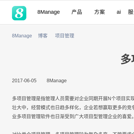
8Manage
产品
方案
ai
8Manage
博客
项目管理
领域
领域
领域
灵活性
产品
优势
适用团队
客户列表
实现企业管理软
营销
SRM
SRM
SRM
需求分析
无代码定制
预建模块化与集
成功案例
8M
SRM
(电子采购)
产品
产品
应用
高度可定制
现代且成熟的应用
多
适用行业
|
PPM
工时表
LLM
LLM
LLM
即时集成
以客户为中心的
产品
系统集成
零迁移
8Ma
现代化 IT 运营
工作流程
|
2017-06-05
8Manage
CRM
ITSM 服务
RPA & ML
RPA & ML
RPA & ML
高度定制化能力
项目管理
UAT 和上线
8Ma
|
HCM
无代码 OA
领域
流程再造
多项目管理是指管理人员需要对企业同期开展N个项目实
壮大中，经营模式也日趋多样化，企业若想赢取更多的竞
产品
|
EDMS
看板
灵活性
业务模式转型
账务
8Manan
业多项目管理软件也日渐受到广大项目型管理企业的喜爱
LLM
高度可定制
现代 ERP
企业文化转型