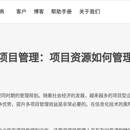
服务
客户
博客
帮助手册
关于我们
件的现代化
成
anange
SRM
AI 驱动的企业管理
销售
PPM
PPM
PPM
项目管理
SDK
跨应用程序关联数据
8Manange
项目管理
高
采
CR
CR
CR
定
系
最
项目管理：项目资源如何管
服务
nange
工时表
IT 应用创新合规
服务
性能和安全
8Manange
HCM
供
培
nange
EDMS
IT
服务支持
8Manange
OA
HR
现同时期的管理规划。随着社会经济的发展，越来越多的项目型
争优势，提升多项目管理效益是非常必要的。在信息化技术的熏
ge
ERP (FAS)
运营
全
。