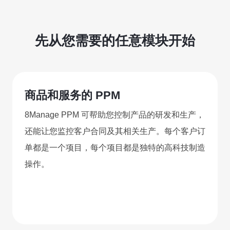
看板
UAT
的
和
服
上
联系我们
务
账
8Manange
线
先从您需要的任意模块开始
ERP
务
(FAS)
立即试用
IT
服
应
运
务
用
营
商品和服务的 PPM
支
创
持
新
8Manage PPM 可帮助您控制产品的研发和生产，
联系我们
合
全
规
还能让您监控客户合同及其相关生产。每个客户订
企
立即试用
单都是一个项目，每个项目都是独特的高科技制造
业
操作。
联系我们
联系我们
立即试用
联系我们
立即试用