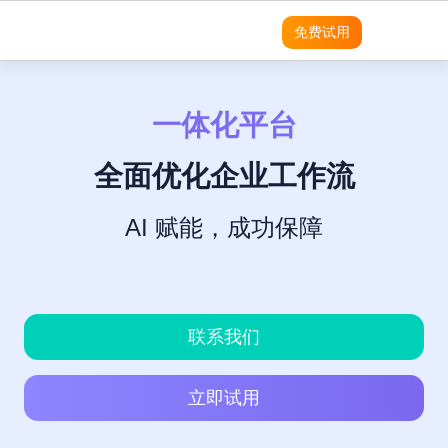
免费试用
一体化平台
领域
领域
领域
灵活性
产品
平台
平台
平台
平台
平台
平台
平台
平台
平台
平台
优势
SRM
SRM
SRM
8Manange
客户列
成功案
无
需
营
预
实
适用团队
SRM
表
例
代
求
销
建
现
SRM
(电子采购)
全面优化企业工作流
产品
产品
应用
高度可定制
系统架构
系统架构
系统架构
系统架构
系统架构
系统架构
系统架构
系统架构
系统架构
现代且成熟的应用
码
分
模
企
适用行业
定
析
块
业
PPM
PPM
PPM
PPM
|
工时表
LLM
LLM
LLM
8Manange
即时集成
制
化
管
AI 赋能，成功保障
无代码
无代码
无代码
无代码
无代码
无代码
无代码
无代码
无代码
销
现代化 IT 运营
工作流程
项目
与
理
售
管理
集
软
CRM
|
ITSM 服务
CRM
CRM
CRM
项
RPA & ML
RPA & ML
RPA & ML
SaaS
SaaS
SaaS
SaaS
SaaS
SaaS
SaaS
SaaS
SaaS
高度定制化能力
成
件
SDK
目
的
管
HCM
|
无代码 OA
采
领域
UI/UX
UI/UX
UI/UX
UI/UX
UI/UX
UI/UX
UI/UX
UI/UX
UI/UX
现
流程再造
8Manange
理
联系我们
购
CRM
代
跨
系
EDMS
产品
|
看板
化
应
外部系统集成
外部系统集
外部系统
外部系统
外部系统
外部系统
外部系统
外部系统
外部系统
统
业务模式转型
用
立即试用
成
集成
集成
集成
集成
集成
集成
集成
集
定
产
8Manange
LLM
现代 ERP
程
成
制
安全性
安全性
安全性
安全性
安全性
安全性
安全性
安全性
安全性
企业文化转型
品
工时
AI
序
开