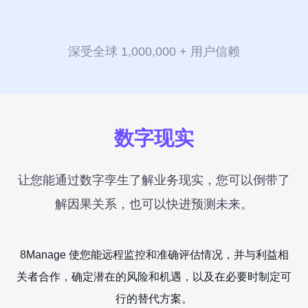
表
驱
关
RPA & ML
发
移动应用
移动应用
移动应用
移动应用
移动应用
移动应用
移动应用
移动应用
移动应用
动
技术现代化
联
服
的
数
务
企
8Manange
深受全球 1,000,000 + 用户信赖
据
系
HCM
业
统
管
集
理
供
最
成
8Manange
联系我们
联系我们
联系我们
联系我们
联系我们
应
小
ITSM
链
化
数字现实
服务
高
学
性
立即试用
立即试用
立即试用
立即试用
立即试用
度
习
能
灵
曲
项
和
让您能通过数字孪生了解业务现实，您可以倒带了
8Manange
灵活性
活
线
目
EDMS
安
管
解因果关系，也可以快进预测未来。
全
高度可定制
理
以
零
8Manange
客
即时集成
迁
OA
8Manage 使您能远程监控和准确评估情况，并与利益相
培
户
移
IT
训
为
关者合作，确定潜在的风险和机遇，以及在必要时制定可
中
8Manange
行的替代方案。
心
HR