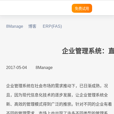
免费试用
8Manage
博客
ERP(FAS)
领域
领域
领域
灵活性
产品
平台
平台
平台
平台
平台
平台
平台
平台
平台
平台
优势
SRM
SRM
SRM
8Manange
适用团队
客户列
成功案
无
需
营
预
实
SRM
SRM
(电子采购)
表
例
代
求
销
建
现
产品
产品
应用
高度可定制
现代且成熟的应用
系统架构
系统架构
系统架构
系统架构
系统架构
系统架构
系统架构
系统架构
系统架构
适用行业
码
分
模
企
企业管理系统：
PPM
PPM
PPM
定
析
块
业
PPM
|
工时表
LLM
LLM
LLM
即时集成
现代化 IT 运营
无代码
无代码
无代码
无代码
无代码
无代码
无代码
无代码
无代码
8Manange
制
化
管
工作流程
销
项目
2017-05-04
8Manage
与
理
CRM
|
ITSM 服务
RPA & ML
RPA & ML
RPA & ML
售
SaaS
SaaS
SaaS
SaaS
SaaS
SaaS
SaaS
SaaS
SaaS
管理
高度定制化能力
CRM
CRM
CRM
集
软
项
SDK
成
件
HCM
|
无代码 OA
目
领域
UI/UX
UI/UX
UI/UX
UI/UX
UI/UX
UI/UX
UI/UX
UI/UX
UI/UX
流程再造
企业管理系统在社会市场的需求推动下，已日渐成熟，况
的
管
采
8Manange
现
理
CRM
EDMS
产品
|
看板
购
且，因为现代信息化技术的逐步发展，让企业管理系统全
业务模式转型
外部系统集成
外部系统集
外部系统
外部系统
外部系统
外部系统
外部系统
外部系统
外部系统
代
系
跨
成
集成
集成
集成
集成
集成
集成
集成
新、高效的管理模式得到广泛的推崇。针对不同的企业有着
化
LLM
统
应
现代 ERP
企业文化转型
安全性
安全性
安全性
安全性
安全性
安全性
安全性
安全性
安全性
集
8Manange
用
定
不同的管理需求，市场上也出现了许多不同类型的管理系