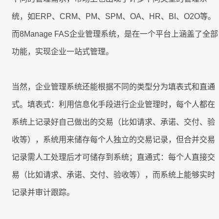
产
工时
成
程
RPA & ML
制
品
技术现代化
移动应用
移动应用
移动应用
移动应用
移动应用
移动应用
移动应用
移动应用
移动应用
统，如ERP、CRM、PM、SPM、OA、HR、BI、O2O等。
AI
表
序
开
驱
关
发
而8Manage FAS企业管理系统，是在一个平台上涵盖了全部
动
联
服
功能，实现企业一站式管理。
的
8Manange
数
务
HCM
企
据
系
业
联系我们
联系我们
联系我们
联系我们
联系我们
统
当然，企业管理系统还能根据不同的类型分为填表式和直通
管
集
8Manange
理
供
最
式。填表式：利用信息化手段进行企业管理时，每个人都在
ITSM
成
立即试用
立即试用
立即试用
立即试用
立即试用
应
小
服务
系统上记录好自己做出的交易（比如请求、承诺、交付、验
链
化
高
学
收等），系统用来储存每个人独立的交易记录，但合并交易
性
度
习
8Manange
能
记录需人工处理后才可储存到系统；直通式：每个人直接交
灵
项
EDMS
曲
和
活
目
线
易（比如请求、承诺、交付、验收等），而系统上能够实时
灵活性
安
管
全
记录并审计跟踪。
理
8Manange
高度可定制
OA
以
零