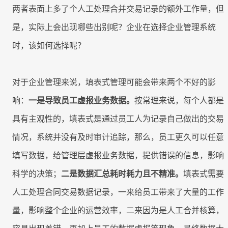
客
迁
即时集成
两者表面上多了个人工处理合并交易记录的额外工作量，但
培
IT
户
移
8Manange
训
为
是，实际上会出现哪些出别呢？企业在选择企业管理系统
看板
中
时，该如何选择呢？
HR
心
UAT
的
8Manange
和
服
联系我们
ERP
对于企业管理来说，填表式管理可能会带来两个不好的影
上
账
务
(FAS)
线
务
响：
一是导致员工虚报业务数据。
按常理来说，每个人都是
立即试用
具有主观性的，填表式是通过员工人为记录自己做出的交易
IT
服
应
情况，系统并没有及时审计追踪，那么，员工更久可以任意
运
务
用
联系我们
营
填写数据，给管理层虚报业务数据，提供错误的信息，影响
支
创
持
新
科学的决策；
二是数据汇总耗时耗力且不精准。
填表式需要
立即试用
合
全
人工处理合同交易数据记录，一来给员工带来了大量的工作
规
企
量，影响整个企业的运营效率，二来因为是人工合并核算，
业