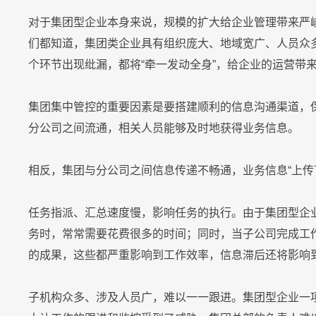
RPA & ML
即时集成
技术现代化
对于集团型企业本身来说，规模的扩大给企业管理带来严
们都知道，集团类企业具有组织庞大、地域宽广、人员众
个环节出现纰漏，都将“牵一发动全身”，给企业的运营带
集团集中管控的重要因素是要搭建顺利的信息沟通渠道，
联系我们
联系我们
联系我们
联系我们
联系我们
联系我们
联系我们
联系我们
联系我们
联系我们
立即试用
立即试用
立即试用
立即试用
立即试用
立即试用
立即试用
立即试用
立即试用
立即试用
分公司之间流通，相关人员能够及时地获得业务信息。
相反，集团与分公司之间信息传递不畅通，业务信息“上传
任务指派、汇总速度慢，影响任务的执行。由于集团型企
务时，常常需要花费很多的时间；同时，当子公司完成工
的成果，这些都严重影响到工作效率，信息滞后还将影响
子机构众多、涉及人员广，难以一一跟进。集团型企业一