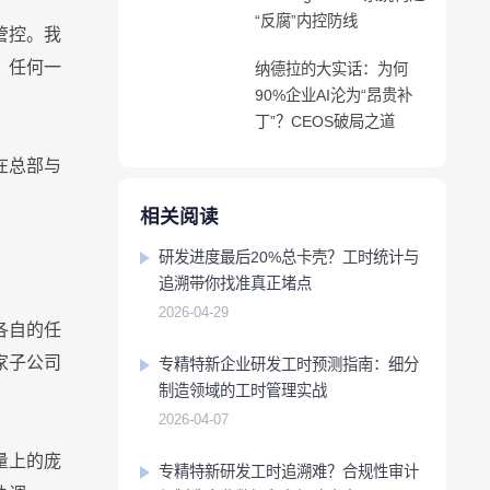
“反腐”内控防线
移动应用
移动应用
移动应用
移动应用
移动应用
移动应用
移动应用
移动应用
移动应用
移动应用
管控。我
，任何一
纳德拉的大实话：为何
90%企业AI沦为“昂贵补
丁”？CEOS破局之道
在总部与
相关阅读
研发进度最后20%总卡壳？工时统计与
追溯带你找准真正堵点
2026-04-29
各自的任
家子公司
专精特新企业研发工时预测指南：细分
制造领域的工时管理实战
2026-04-07
量上的庞
专精特新研发工时追溯难？合规性审计