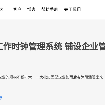
服务
客户
博客
帮助手册
关于我们
件的现代化
成
anange
SRM
AI 驱动的企业管理
销售
PPM
PPM
PPM
项目管理
SDK
跨应用程序关联数据
8Manange
项目管理
高
采
CR
CR
CR
定
系
最
e 工作时钟管理系统 铺设企业
服务
nange
工时表
IT 应用创新合规
服务
性能和安全
8Manange
HCM
供
培
nange
EDMS
IT
服务支持
8Manange
OA
HR
企业的规模不断扩大，一大批集团型企业如雨后春笋般涌现出来
ge
ERP (FAS)
运营
全
键