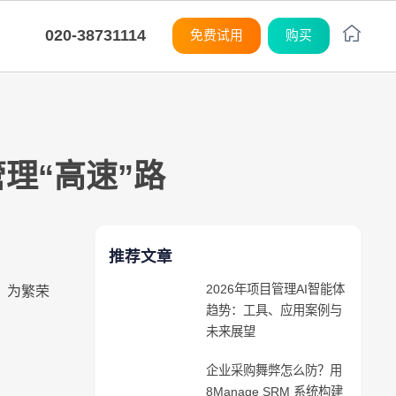
020-38731114
免费试用
购买
平台
平台
平台
平台
平台
平台
平台
平台
平台
平台
度灵活
购
M
M
M
制开发
统集成
小化学习曲线
8Manange
CRM
系统架构
系统架构
系统架构
系统架构
系统架构
系统架构
系统架构
系统架构
系统架构
系统架构
管理“高速”路
应链
训
8Manange
ITSM 服务
无代码
无代码
无代码
无代码
无代码
无代码
无代码
无代码
无代码
无代码
SaaS
SaaS
SaaS
SaaS
SaaS
SaaS
SaaS
SaaS
SaaS
SaaS
推荐文章
8Manange
看板
2026年项目管理AI智能体
UI/UX
UI/UX
UI/UX
UI/UX
UI/UX
UI/UX
UI/UX
UI/UX
UI/UX
UI/UX
，为繁荣
趋势：工具、应用案例与
未来展望
外部系统集成
外部系统集成
外部系统集成
外部系统集成
外部系统集成
外部系统集成
外部系统集成
外部系统集成
外部系统集成
外部系统集成
企业
企业采购舞弊怎么防？用
安全性
安全性
安全性
安全性
安全性
安全性
安全性
安全性
安全性
安全性
8Manage SRM 系统构建