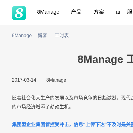
8Manage
产品
方案
ai
8Manage
博客
工时表
领域
领域
领域
灵活性
产品
优势
适用团队
客户列表
实现企业管理软
营销
SRM
SRM
SRM
需求分析
无代码定制
预建模块化与集
成功案例
8M
SRM
(电子采购)
产品
产品
应用
高度可定制
现代且成熟的应用
8Manag
适用行业
|
PPM
工时表
LLM
LLM
LLM
即时集成
以客户为中心的
产品
系统集成
零迁移
8Ma
现代化 IT 运营
工作流程
|
2017-03-14
8Manage
CRM
ITSM 服务
RPA & ML
RPA & ML
RPA & ML
高度定制化能力
项目管理
UAT 和上线
8Ma
|
HCM
无代码 OA
领域
流程再造
随着社会化大生产的发展以及市场竞争的日趋激烈，现代
的市场经济增添了勃勃生机。
产品
|
EDMS
看板
灵活性
业务模式转型
账务
8Manan
LLM
高度可定制
集团型企业集团管控受冲击，信息“上传下达”不及时是关
现代 ERP
企业文化转型