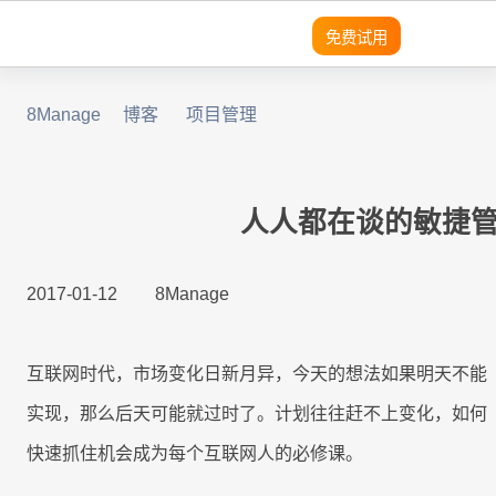
免费试用
8Manage
博客
项目管理
领域
领域
领域
灵活性
产品
平台
平台
平台
平台
平台
平台
平台
平台
平台
平台
优势
SRM
SRM
SRM
8Manange
适用团队
客户列
成功案
无
需
营
预
实
SRM
SRM
(电子采购)
表
例
代
求
销
建
现
产品
产品
应用
高度可定制
现代且成熟的应用
系统架构
系统架构
系统架构
系统架构
系统架构
系统架构
系统架构
系统架构
系统架构
适用行业
码
分
模
企
人人都在谈的敏捷
PPM
PPM
PPM
定
析
块
业
PPM
|
工时表
LLM
LLM
LLM
即时集成
现代化 IT 运营
无代码
无代码
无代码
无代码
无代码
无代码
无代码
无代码
无代码
8Manange
制
化
管
工作流程
销
项目
2017-01-12
8Manage
与
理
CRM
|
ITSM 服务
RPA & ML
RPA & ML
RPA & ML
售
SaaS
SaaS
SaaS
SaaS
SaaS
SaaS
SaaS
SaaS
SaaS
管理
高度定制化能力
CRM
CRM
CRM
集
软
项
SDK
成
件
HCM
|
无代码 OA
目
领域
UI/UX
UI/UX
UI/UX
UI/UX
UI/UX
UI/UX
UI/UX
UI/UX
UI/UX
流程再造
互联网时代，市场变化日新月异，今天的想法如果明天不能
的
管
采
8Manange
现
理
CRM
EDMS
产品
|
看板
购
实现，那么后天可能就过时了。计划往往赶不上变化，如何
业务模式转型
外部系统集成
外部系统集
外部系统
外部系统
外部系统
外部系统
外部系统
外部系统
外部系统
代
系
跨
成
集成
集成
集成
集成
集成
集成
集成
快速抓住机会成为每个互联网人的必修课。
化
LLM
统
应
现代 ERP
企业文化转型
安全性
安全性
安全性
安全性
安全性
安全性
安全性
安全性
安全性
集
8Manange
用
定