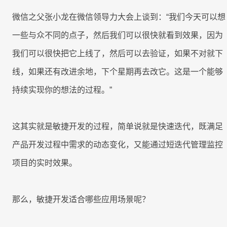
产
工时
成
程
RPA & ML
制
品
技术现代化
移动应用
移动应用
移动应用
移动应用
移动应用
移动应用
移动应用
移动应用
移动应用
微信之父张小龙在微信领导力大会上谈到：“我们今天可以想
AI
表
序
开
驱
关
发
一些与众不同的点子，然后我们可以很快就看到效果，因为
动
联
服
我们可以很快把它上线了，然后可以去验证，如果不对就下
的
8Manange
数
务
HCM
企
据
线，如果还有改进余地，下个星期再去改它。这是一个能够
系
业
联系我们
联系我们
联系我们
联系我们
联系我们
统
持续实现你的想法的过程。”
管
集
8Manange
理
供
最
ITSM
成
立即试用
立即试用
立即试用
立即试用
立即试用
应
小
服务
这其实就是敏捷开发的过程，简单说就是快速迭代，既满足
链
化
高
学
产品开发过程中需求的动态变化，又能通过短迭代管理监控
性
度
习
8Manange
能
项目的实时效果。
灵
项
EDMS
曲
和
活
目
线
灵活性
安
管
全
那么，敏捷开发适合哪些应用场景呢？
理
8Manange
高度可定制
OA
以
零