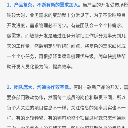
客
迁
即时集成
1、产品复杂，不断有新的需求加入。
当产品的开发受市场
培
IT
户
移
8Manange
训
为
响较大时，业务需求的变动就十分常见了，为了不影响项目
看板
中
开发进度，需求管理必不可少。有些团队会一个个排需求、
HR
心
UAT
的
做需求，而敏捷开发是通过任务分解把工作拆分为半天到几
8Manange
和
服
联系我们
ERP
天的工作量，然后制定里程碑时间点，将复杂的需求细化成
上
账
务
(FAS)
线
务
一个个小任务，再根据轻重缓急梳理优先级，简单快捷地帮
立即试用
助开发人员化繁为简，提高效率。
IT
服
应
运
务
用
联系我们
营
2、团队庞大，沟通协作效率低。
有时一款新产品的开发，
支
创
持
新
要多部门联动协作，然而每个成员的岗位和职责不同，所以
立即试用
合
全
每个人关注的项目信息不一样，关注信息的频率其实也不一
规
企
样，有的比较频繁，有的则可能整个项目过程就只需沟通两
业