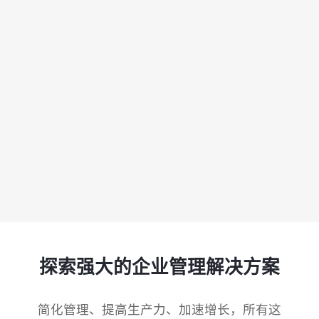
产
工时
成
程
RPA & ML
制
品
技术现代化
移动应用
移动应用
移动应用
移动应用
移动应用
移动应用
移动应用
移动应用
移动应用
AI
表
序
开
驱
关
发
动
联
服
的
8Manange
数
务
HCM
企
据
系
业
联系我们
联系我们
联系我们
联系我们
联系我们
统
管
集
8Manange
理
供
最
ITSM
成
立即试用
立即试用
立即试用
立即试用
立即试用
应
小
服务
链
化
高
学
性
度
习
8Manange
能
灵
项
EDMS
曲
和
活
目
线
灵活性
安
探索强大的企业管理解决方案
管
全
理
8Manange
高度可定制
OA
以
简化管理、提高生产力、加速增长，所有这
零