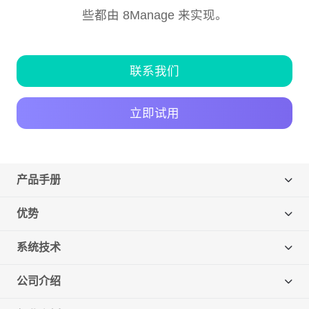
客
迁
即时集成
培
些都由 8Manage 来实现。
IT
户
移
8Manange
训
为
看板
中
HR
心
联系我们
UAT
的
8Manange
和
服
联系我们
ERP
立即试用
上
账
务
(FAS)
线
务
立即试用
IT
产品手册
服
应
运
务
用
联系我们
营
优势
支
创
持
新
立即试用
系统技术
合
全
规
企
公司介绍
业