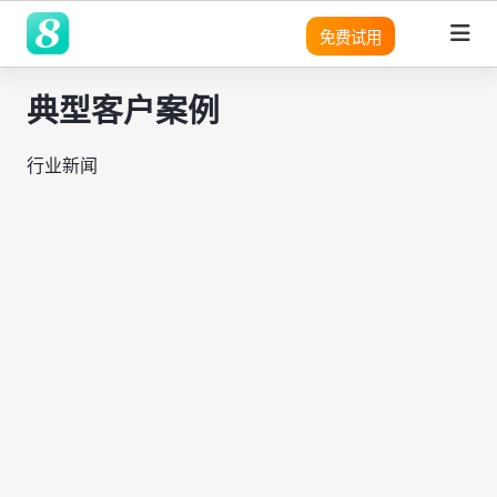
免费试用
典型客户案例
领域
领域
领域
灵活性
产品
平台
平台
平台
平台
平台
平台
平台
平台
平台
平台
优势
SRM
SRM
SRM
8Manange
适用团队
客户列
成功案
无
需
营
预
实
行业新闻
SRM
SRM
(电子采购)
表
例
代
求
销
建
现
产品
产品
应用
高度可定制
现代且成熟的应用
系统架构
系统架构
系统架构
系统架构
系统架构
系统架构
系统架构
系统架构
系统架构
适用行业
码
分
模
企
PPM
PPM
PPM
定
析
块
业
PPM
|
工时表
LLM
LLM
LLM
即时集成
现代化 IT 运营
无代码
无代码
无代码
无代码
无代码
无代码
无代码
无代码
无代码
8Manange
制
化
管
工作流程
销
项目
与
理
CRM
|
ITSM 服务
RPA & ML
RPA & ML
RPA & ML
售
SaaS
SaaS
SaaS
SaaS
SaaS
SaaS
SaaS
SaaS
SaaS
管理
高度定制化能力
CRM
CRM
CRM
集
软
项
SDK
成
件
HCM
|
无代码 OA
目
领域
UI/UX
UI/UX
UI/UX
UI/UX
UI/UX
UI/UX
UI/UX
UI/UX
UI/UX
流程再造
的
管
采
8Manange
现
理
CRM
EDMS
产品
|
看板
购
业务模式转型
外部系统集成
外部系统集
外部系统
外部系统
外部系统
外部系统
外部系统
外部系统
外部系统
代
系
跨
成
集成
集成
集成
集成
集成
集成
集成
化
LLM
统
应
现代 ERP
企业文化转型
安全性
安全性
安全性
安全性
安全性
安全性
安全性
安全性
安全性
集
8Manange
用
定