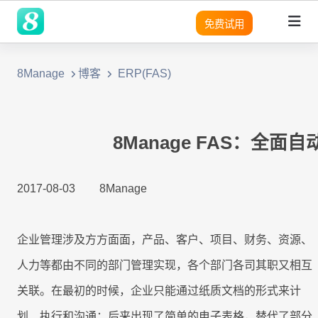
免费试用
8Manage
博客
ERP(FAS)
领域
领域
领域
灵活性
产品
平台
平台
平台
平台
平台
平台
平台
平台
平台
平台
优势
SRM
SRM
SRM
8Manange
适用团队
客户列
成功案
无
需
营
预
实
SRM
SRM
(电子采购)
表
例
代
求
销
建
现
产品
产品
应用
高度可定制
现代且成熟的应用
系统架构
系统架构
系统架构
系统架构
系统架构
系统架构
系统架构
系统架构
系统架构
适用行业
码
分
模
企
8Manage FAS：全
PPM
PPM
PPM
定
析
块
业
PPM
|
工时表
LLM
LLM
LLM
即时集成
现代化 IT 运营
无代码
无代码
无代码
无代码
无代码
无代码
无代码
无代码
无代码
8Manange
制
化
管
工作流程
销
项目
2017-08-03
8Manage
与
理
CRM
|
ITSM 服务
RPA & ML
RPA & ML
RPA & ML
售
SaaS
SaaS
SaaS
SaaS
SaaS
SaaS
SaaS
SaaS
SaaS
管理
高度定制化能力
CRM
CRM
CRM
集
软
项
SDK
成
件
HCM
|
无代码 OA
目
领域
UI/UX
UI/UX
UI/UX
UI/UX
UI/UX
UI/UX
UI/UX
UI/UX
UI/UX
流程再造
企业管理涉及方方面面，产品、客户、项目、财务、资源、
的
管
采
8Manange
现
理
CRM
EDMS
产品
|
看板
购
人力等都由不同的部门管理实现，各个部门各司其职又相互
业务模式转型
外部系统集成
外部系统集
外部系统
外部系统
外部系统
外部系统
外部系统
外部系统
外部系统
代
系
跨
成
集成
集成
集成
集成
集成
集成
集成
关联。在最初的时候，企业只能通过纸质文档的形式来计
化
LLM
统
应
现代 ERP
企业文化转型
安全性
安全性
安全性
安全性
安全性
安全性
安全性
安全性
安全性
集
8Manange
用
定
划、执行和沟通；后来出现了简单的电子表格，替代了部分