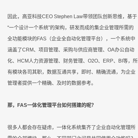
客
迁
即时集成
培
IT
户
移
8Manange
训
为
因此，高亚科技CEO Stephen Law带领团队创新思维，基于
看板
中
“一个设计一个系统”的架构，研发而成的集企业管理所需的
HR
心
UAT
的
全功能模块的FAS（企业全自动化管理平台），一个系统中
8Manange
和
服
联系我们
ERP
涵盖了CRM、项目管理、采购与供应商管理、OA办公自动
上
账
务
(FAS)
线
务
化、HCM人力资源管理、财务管理、O2O、ERP、BI等，所
立即试用
有模块各司其职，数据互通共享，即时、精确流通，为企业
IT
服
应
管理者提供一个精确、及时的数据参考。
运
务
用
联系我们
营
支
创
持
新
那，FAS一体化管理平台如何搭建的呢？
立即试用
合
全
规
企
很多人都会存在疑虑，一体化系统集齐了企业自动化管理所
业