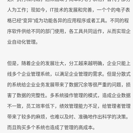
产
工时
成
程
RPA & ML
制
品
技术现代化
移动应用
移动应用
移动应用
移动应用
移动应用
移动应用
移动应用
移动应用
移动应用
人为工作；现如今，IT技术的发展和完善，一个个的电子表
AI
表
序
开
驱
关
发
格已经“变异”成为功能各异的应用程序或者工具。不同的程
动
联
服
序软件供给不同的部门使用，各工具共同运作，从而实现企
的
8Manange
数
务
HCM
企
据
业自动化管理。
系
业
联系我们
联系我们
联系我们
联系我们
联系我们
统
管
集
8Manange
理
供
最
但是，随着企业的发展壮大，分工越来越明确，企业只能上
ITSM
成
立即试用
立即试用
立即试用
立即试用
立即试用
应
小
服务
线多个企业管理系统，以满足企业管理的需求。但是分散式
链
化
高
学
的系统给企业业务发展带来了数据冗余等很严重的问题，损
性
度
习
8Manange
能
害了数据的完整性。多系统操作管理的模式，造成企业数据
灵
项
EDMS
曲
和
活
目
线
不一致，员工效率低下，绩效管理能力不足，给管理者管理
灵活性
安
管
全
带来了较多的麻烦，也难以及时、准确地作出科学的决策。
理
8Manange
高度可定制
OA
以
而且购买多个系统也造成了管理的高成本。
零