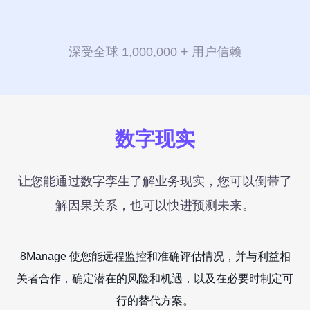
表
驱
关
RPA & ML
发
移动应用
移动应用
移动应用
移动应用
移动应用
移动应用
移动应用
移动应用
移动应用
动
技术现代化
联
服
的
数
务
企
8Manange
深受全球 1,000,000 + 用户信赖
据
系
HCM
业
统
管
集
理
供
最
成
8Manange
联系我们
联系我们
联系我们
联系我们
联系我们
应
小
ITSM
链
化
数字现实
服务
高
学
性
立即试用
立即试用
立即试用
立即试用
立即试用
度
习
能
灵
曲
项
和
让您能通过数字孪生了解业务现实，您可以倒带了
8Manange
灵活性
活
线
目
EDMS
安
管
解因果关系，也可以快进预测未来。
全
高度可定制
理
以
零
8Manange
客
即时集成
迁
OA
8Manage 使您能远程监控和准确评估情况，并与利益相
培
户
移
IT
训
为
关者合作，确定潜在的风险和机遇，以及在必要时制定可
中
8Manange
行的替代方案。
心
HR