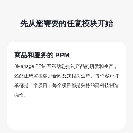
看板
UAT
的
和
服
上
联系我们
务
账
8Manange
线
先从您需要的任意模块开始
ERP
务
(FAS)
立即试用
IT
服
应
运
务
用
营
商品和服务的 PPM
支
创
持
新
8Manage PPM 可帮助您控制产品的研发和生产，
联系我们
合
全
规
还能让您监控客户合同及其相关生产。每个客户订
企
立即试用
单都是一个项目，每个项目都是独特的高科技制造
业
操作。
联系我们
联系我们
立即试用
联系我们
立即试用