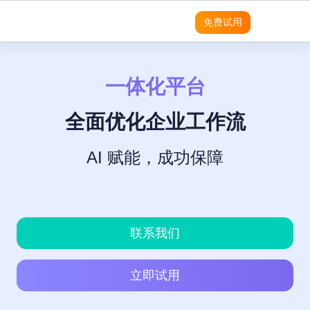
免费试用
一体化平台
领域
领域
领域
灵活性
产品
平台
平台
平台
平台
平台
平台
平台
平台
平台
平台
优势
SRM
SRM
SRM
8Manange
客户列
成功案
无
需
营
预
实
适用团队
SRM
表
例
代
求
销
建
现
SRM
(电子采购)
全面优化企业工作流
产品
产品
应用
高度可定制
系统架构
系统架构
系统架构
系统架构
系统架构
系统架构
系统架构
系统架构
系统架构
现代且成熟的应用
码
分
模
企
适用行业
定
析
块
业
PPM
PPM
PPM
PPM
|
工时表
LLM
LLM
LLM
8Manange
即时集成
制
化
管
AI 赋能，成功保障
无代码
无代码
无代码
无代码
无代码
无代码
无代码
无代码
无代码
销
现代化 IT 运营
工作流程
项目
与
理
售
管理
集
软
CRM
|
ITSM 服务
CRM
CRM
CRM
项
RPA & ML
RPA & ML
RPA & ML
SaaS
SaaS
SaaS
SaaS
SaaS
SaaS
SaaS
SaaS
SaaS
高度定制化能力
成
件
SDK
目
的
管
HCM
|
无代码 OA
采
领域
UI/UX
UI/UX
UI/UX
UI/UX
UI/UX
UI/UX
UI/UX
UI/UX
UI/UX
现
流程再造
8Manange
理
联系我们
购
CRM
代
跨
系
EDMS
产品
|
看板
化
应
外部系统集成
外部系统集
外部系统
外部系统
外部系统
外部系统
外部系统
外部系统
外部系统
统
业务模式转型
用
立即试用
成
集成
集成
集成
集成
集成
集成
集成
集
定
产
8Manange
LLM
现代 ERP
程
成
制
安全性
安全性
安全性
安全性
安全性
安全性
安全性
安全性
安全性
企业文化转型
品
工时
AI
序
开